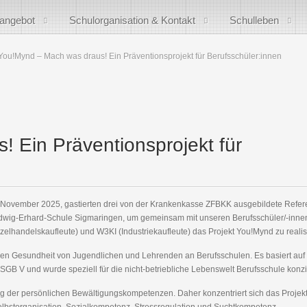
sangebot
Schulorganisation & Kontakt
Schulleben
You!Mynd – Mach was draus! Ein Präventionsprojekt für Berufsschüler:innen
 Ein Präventionsprojekt für
 November 2025, gastierten drei von der Krankenkasse ZFBKK ausgebildete Refer
udwig-Erhard-Schule Sigmaringen, um gemeinsam mit unseren Berufsschüler/-inne
handelskaufleute) und W3KI (Industriekaufleute) das Projekt You!Mynd zu realis
chen Gesundheit von Jugendlichen und Lehrenden an Berufsschulen. Es basiert au
GB V und wurde speziell für die nicht-betriebliche Lebenswelt Berufsschule konzip
der persönlichen Bewältigungskompetenzen. Daher konzentriert sich das Projekt