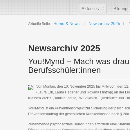
Aktuelles
Bildung
Home & News
Newsarchiv 2025
Aktuelle Seite:
Newsarchiv 2025
You!Mynd – Mach was draus!
Berufsschüler:innen
Von Montag, den 10. November 2025 bis Mittwoch, den 12.
(Laura Erb, Laura Hegener und Roxana Flintrop) an der L
Klassen W2BK (Bankkaufleute), W2VK/W2KE (Verkäufer und Einzel
You!Mynd ist ein Präventionsprojekt zur Sicherung der psychis
Präventionsauftrag der gesetzlichen Krankenkassen nach § 20a S
Zunehmende psychosoziale Belastungen erfordern eine Stärkung 