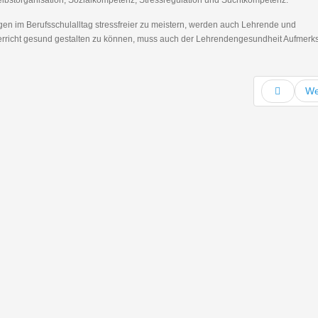
lbstorganisation, Sozialkompetenz, Stressregulation und Suchtkompetenz.
en im Berufsschulalltag stressfreier zu meistern, werden auch Lehrende und
terricht gesund gestalten zu können, muss auch der Lehrendengesundheit Aufmerk
We