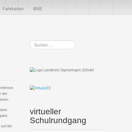
Fahrkarten
BNE
Suchen
...
entinnen
n der
ieren.
virtueller
f dem
iert.
Schulrundgang
 auf die