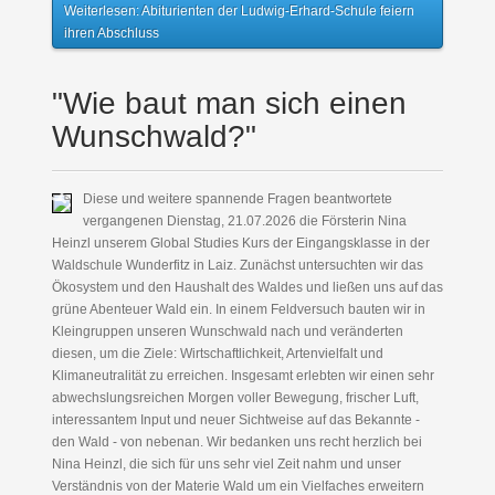
Weiterlesen: Abiturienten der Ludwig-Erhard-Schule feiern
ihren Abschluss
"Wie baut man sich einen
Wunschwald?"
Diese und weitere spannende Fragen beantwortete
vergangenen Dienstag, 21.07.2026 die Försterin Nina
Heinzl unserem Global Studies Kurs der Eingangsklasse in der
Waldschule Wunderfitz in Laiz. Zunächst untersuchten wir das
Ökosystem und den Haushalt des Waldes und ließen uns auf das
grüne Abenteuer Wald ein. In einem Feldversuch bauten wir in
Kleingruppen unseren Wunschwald nach und veränderten
diesen, um die Ziele: Wirtschaftlichkeit, Artenvielfalt und
Klimaneutralität zu erreichen. Insgesamt erlebten wir einen sehr
abwechslungsreichen Morgen voller Bewegung, frischer Luft,
interessantem Input und neuer Sichtweise auf das Bekannte -
den Wald - von nebenan. Wir bedanken uns recht herzlich bei
Nina Heinzl, die sich für uns sehr viel Zeit nahm und unser
Verständnis von der Materie Wald um ein Vielfaches erweitern