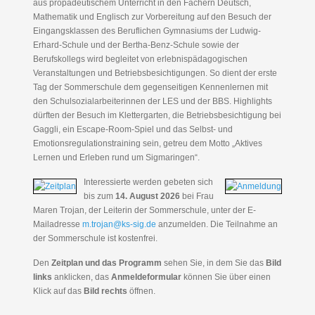
aus propädeutischem Unterricht in den Fächern Deutsch,
Mathematik und Englisch zur Vorbereitung auf den Besuch der
Eingangsklassen des Beruflichen Gymnasiums der Ludwig-
Erhard-Schule und der Bertha-Benz-Schule sowie der
Berufskollegs wird begleitet von erlebnispädagogischen
Veranstaltungen und Betriebsbesichtigungen. So dient der erste
Tag der Sommerschule dem gegenseitigen Kennenlernen mit
den Schulsozialarbeiterinnen der LES und der BBS. Highlights
dürften der Besuch im Klettergarten, die Betriebsbesichtigung bei
Gaggli, ein Escape-Room-Spiel und das Selbst- und
Emotionsregulationstraining sein, getreu dem Motto „Aktives
Lernen und Erleben rund um Sigmaringen“.
Interessierte werden gebeten sich
bis zum
14. August 2026
bei Frau
Maren Trojan, der Leiterin der Sommerschule, unter der E-
Mailadresse
m.trojan@ks-sig.de
anzumelden. Die Teilnahme an
der Sommerschule ist kostenfrei.
Den
Zeitplan und das Programm
sehen Sie, in dem Sie das
Bild
links
anklicken, das
Anmeldeformular
können Sie über einen
Klick auf das
Bild rechts
öffnen.