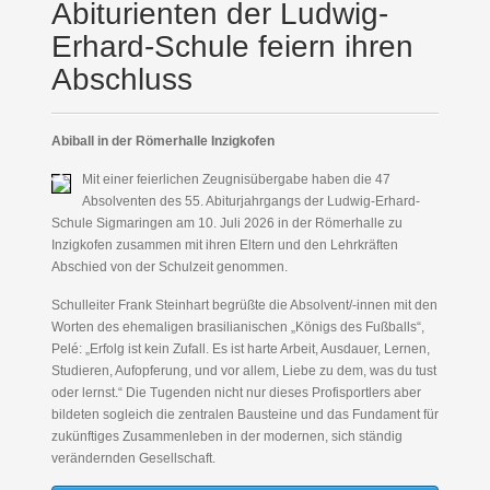
Abiturienten der Ludwig-
Erhard-Schule feiern ihren
Abschluss
Abiball in der Römerhalle Inzigkofen
Mit einer feierlichen Zeugnisübergabe haben die 47
Absolventen des 55. Abiturjahrgangs der Ludwig-Erhard-
Schule Sigmaringen am 10. Juli 2026 in der Römerhalle zu
Inzigkofen zusammen mit ihren Eltern und den Lehrkräften
Abschied von der Schulzeit genommen.
Schulleiter Frank Steinhart begrüßte die Absolvent/-innen mit den
Worten des ehemaligen brasilianischen „Königs des Fußballs“,
Pelé: „Erfolg ist kein Zufall. Es ist harte Arbeit, Ausdauer, Lernen,
Studieren, Aufopferung, und vor allem, Liebe zu dem, was du tust
oder lernst.“ Die Tugenden nicht nur dieses Profisportlers aber
bildeten sogleich die zentralen Bausteine und das Fundament für
zukünftiges Zusammenleben in der modernen, sich ständig
verändernden Gesellschaft.