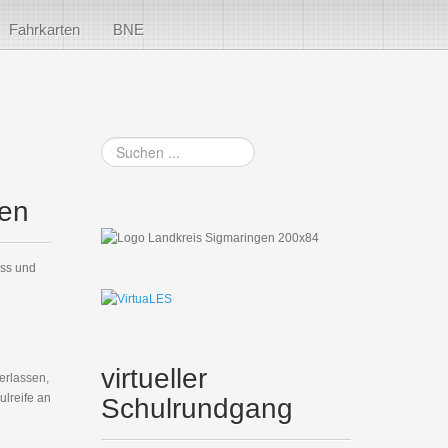
Fahrkarten
BNE
Suchen
...
len
uss und
virtueller
erlassen,
lreife an
Schulrundgang