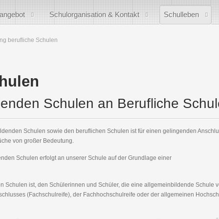
sangebot
Schulorganisation & Kontakt
Schulleben
g berufliche Schulen
chulen
denden Schulen an Berufliche Schu
ldenden Schulen sowie den beruflichen Schulen ist für einen gelingenden Anschl
rüche von großer Bedeutung.
den Schulen erfolgt an unserer Schule auf der Grundlage einer
n Schulen ist, den Schülerinnen und Schüler, die eine allgemeinbildende Schule v
schlusses (Fachschulreife), der Fachhochschulreife oder der allgemeinen Hochschu