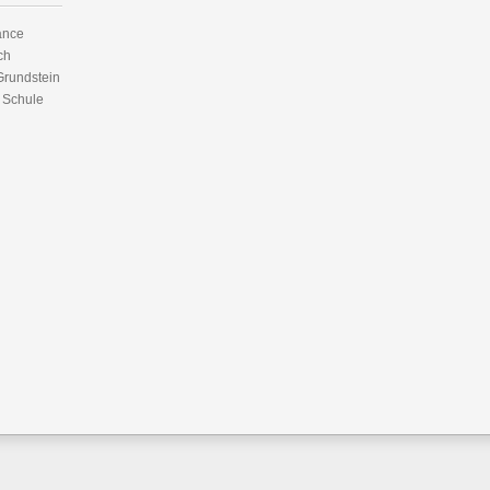
ance
ch
Grundstein
n Schule