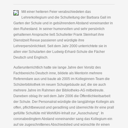
Mit einer heiteren Feier verabschiedeten das
Lehrerkollegium und die Schulleitung der Barbara Gall im
Garten der Schule und in gebührendem Abstand voneinander in
den Ruhestand. In seiner humorvollen und sehr persönlich
gehaltenen Ansprache ließ Schulleiter Frank Steinhart ihre
Dienstzeit Revue passieren und würdigte ihre
Lehrerpersönlichkeit. Seit dem Jahr 2000 unterrichtete sie in
allen vier Schularten der Ludwig-Erhard-Schule die Fächer
Deutsch und Englisch.
Außerunterrichtlich hatte sie lange Jahre den Vorsitz des
Fachbereichs Deutsch inne, bildete als Mentorin mehrere
Referendare aus und baute ab 2005 im Kolleginnen-Team die
Schülerbibliothek im neuen Schulgebäude auf, die sie auch
mehrere Jahre im Rahmen der Bibliotheks-AG mitbetreute.
Daneben oblag ihr seit dem Jahr 2006 die Öffentlichkeitsarbeit
der Schule. Der Personalrat würdigte die langjährige Kollegin als
offen, pflichtbewusst und geradlinig und überreichte ihr eine prall
gefüllte Schultüte mit Wohlfühl-Inhalt zur „Ausschulung“. In
coronabedingtem Abstand voneinander sang das Kollegium ein
auf sie zugeschnittenes Abschiedslied und wünschte ihr einen