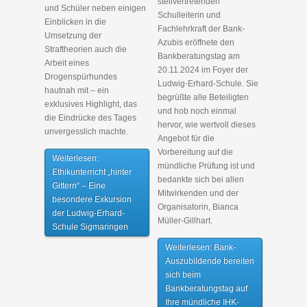
stellvertretenden
und Schüler neben einigen
Schulleiterin und
Einblicken in die
Fachlehrkraft der Bank-
Umsetzung der
Azubis eröffnete den
Straftheorien auch die
Bankberatungstag am
Arbeit eines
20.11.2024 im Foyer der
Drogenspürhundes
Ludwig-Erhard-Schule. Sie
hautnah mit – ein
begrüßte alle Beteiligten
exklusives Highlight, das
und hob noch einmal
die Eindrücke des Tages
hervor, wie wertvoll dieses
unvergesslich machte.
Angebot für die
Vorbereitung auf die
Weiterlesen:
mündliche Prüfung ist und
Ethikunterricht „hinter
bedankte sich bei allen
Gittern“ – Eine
Mitwirkenden und der
besondere Exkursion
Organisatorin, Bianca
der Ludwig-Erhard-
Müller-Gillhart.
Schule Sigmaringen
Weiterlesen: Bank-
Auszubildende bereiten
sich beim
Bankberatungstag auf
Ihre mündliche IHK-