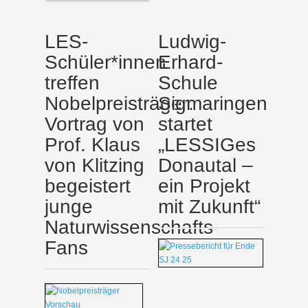
LES-
Ludwig-
Schüler*innen
Erhard-
treffen
Schule
Nobelpreisträger:
Sigmaringen
Vortrag von
startet
Prof. Klaus
„LESSIGes
von Klitzing
Donautal –
begeistert
ein Projekt
junge
mit Zukunft“
Naturwissenschafts-
Fans