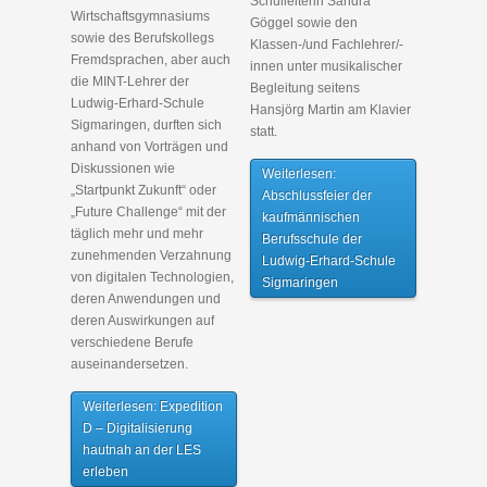
Schulleiterin Sandra
Wirtschaftsgymnasiums
Göggel sowie den
sowie des Berufskollegs
Klassen-/und Fachlehrer/-
Fremdsprachen, aber auch
innen unter musikalischer
die MINT-Lehrer der
Begleitung seitens
Ludwig-Erhard-Schule
Hansjörg Martin am Klavier
Sigmaringen, durften sich
statt.
anhand von Vorträgen und
Diskussionen wie
Weiterlesen:
„Startpunkt Zukunft“ oder
Abschlussfeier der
„Future Challenge“ mit der
kaufmännischen
täglich mehr und mehr
Berufsschule der
zunehmenden Verzahnung
Ludwig-Erhard-Schule
von digitalen Technologien,
Sigmaringen
deren Anwendungen und
deren Auswirkungen auf
verschiedene Berufe
auseinandersetzen.
Weiterlesen: Expedition
D – Digitalisierung
hautnah an der LES
erleben