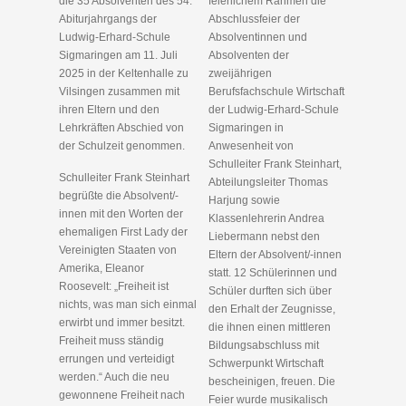
die 35 Absolventen des 54.
feierlichem Rahmen die
Abiturjahrgangs der
Abschlussfeier der
Ludwig-Erhard-Schule
Absolventinnen und
Sigmaringen am 11. Juli
Absolventen der
2025 in der Keltenhalle zu
zweijährigen
Vilsingen zusammen mit
Berufsfachschule Wirtschaft
ihren Eltern und den
der Ludwig-Erhard-Schule
Lehrkräften Abschied von
Sigmaringen in
der Schulzeit genommen.
Anwesenheit von
Schulleiter Frank Steinhart,
Schulleiter Frank Steinhart
Abteilungsleiter Thomas
begrüßte die Absolvent/-
Harjung sowie
innen mit den Worten der
Klassenlehrerin Andrea
ehemaligen First Lady der
Liebermann nebst den
Vereinigten Staaten von
Eltern der Absolvent/-innen
Amerika, Eleanor
statt. 12 Schülerinnen und
Roosevelt: „Freiheit ist
Schüler durften sich über
nichts, was man sich einmal
den Erhalt der Zeugnisse,
erwirbt und immer besitzt.
die ihnen einen mittleren
Freiheit muss ständig
Bildungsabschluss mit
errungen und verteidigt
Schwerpunkt Wirtschaft
werden.“ Auch die neu
bescheinigen, freuen. Die
gewonnene Freiheit nach
Feier wurde musikalisch