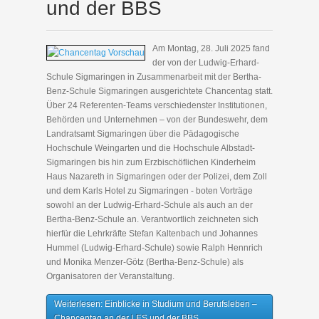
und der BBS
Am Montag, 28. Juli 2025 fand
der von der Ludwig-Erhard-
Schule Sigmaringen in Zusammenarbeit mit der Bertha-
Benz-Schule Sigmaringen ausgerichtete Chancentag statt.
Über 24 Referenten-Teams verschiedenster Institutionen,
Behörden und Unternehmen – von der Bundeswehr, dem
Landratsamt Sigmaringen über die Pädagogische
Hochschule Weingarten und die Hochschule Albstadt-
Sigmaringen bis hin zum Erzbischöflichen Kinderheim
Haus Nazareth in Sigmaringen oder der Polizei, dem Zoll
und dem Karls Hotel zu Sigmaringen - boten Vorträge
sowohl an der Ludwig-Erhard-Schule als auch an der
Bertha-Benz-Schule an. Verantwortlich zeichneten sich
hierfür die Lehrkräfte Stefan Kaltenbach und Johannes
Hummel (Ludwig-Erhard-Schule) sowie Ralph Hennrich
und Monika Menzer-Götz (Bertha-Benz-Schule) als
Organisatoren der Veranstaltung.
Weiterlesen: Einblicke in Studium und Berufsleben –
Chancentag an der LES und der BBS