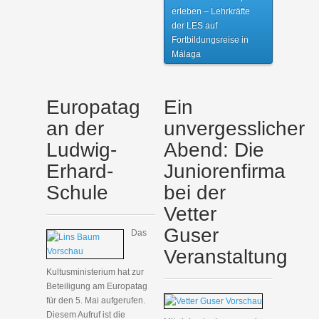
erleben – Lehrkräfte
der LES auf
Fortbildungsreise in
Málaga
Europatag
Ein
an der
unvergesslicher
Ludwig-
Abend: Die
Erhard-
Juniorenfirma
Schule
bei der
Vetter
Guser
Das
Veranstaltung
Kultusministerium hat zur
Beteiligung am Europatag
für den 5. Mai aufgerufen.
Diesem Aufruf ist die