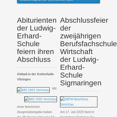
Abiturienten
Abschlussfeier
der Ludwig-
der
Erhard-
zweijährigen
Schule
Berufsfachschul
feiern ihren
Wirtschaft
Abschluss
der Ludwig-
Erhard-
Schule
Abiball in der Keltenhalle
Vilsingen
Sigmaringen
Mit
einer feierlichen
Zeugnisübergabe haben
Am 17. Juli 2025 fand in