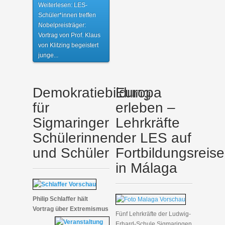
Weiterlesen: LES-
Schüler*innen treffen
Nobelpreisträger:
Vortrag von Prof. Klaus
von Klitzing begeistert
junge...
Demokratiebildung
Europa
für
erleben –
Sigmaringer
Lehrkräfte
Schülerinnen
der LES auf
und Schüler
Fortbildungsreise
in Málaga
Philip Schlaffer hält
Vortrag über Extremismus
Fünf Lehrkräfte der Ludwig-
Erhard-Schule Sigmaringen