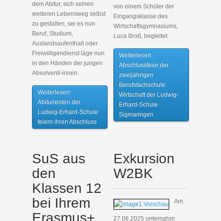
dem Abitur, sich seinen
von einem Schüler der
weiteren Lebensweg selbst
Eingangsklasse des
zu gestalten, sei es nun
Wirtschaftsgymnasiums,
Beruf, Studium,
Luca Broß, begleitet.
Auslandsaufenthalt oder
Freiwilligendienst läge nun
Weiterlesen:
in den Händen der jungen
Abschlussfeier der
Absolvent/-innen.
zweijährigen
Berufsfachschule
Weiterlesen:
Wirtschaft der Ludwig-
Abiturienten der
Erhard-Schule
Ludwig-Erhard-Schule
Sigmaringen
feiern ihren Abschluss
SuS aus
Exkursion
den
W2BK
Klassen 12
bei Ihrem
Am
Erasmus+
27.06.2025 unternahm