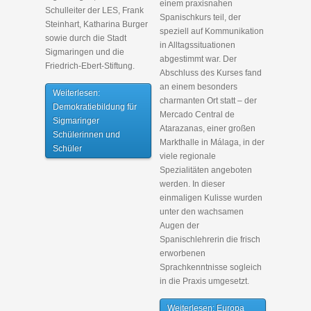
einem praxisnahen
Schulleiter der LES, Frank
Spanischkurs teil, der
Steinhart, Katharina Burger
speziell auf Kommunikation
sowie durch die Stadt
in Alltagssituationen
Sigmaringen und die
abgestimmt war. Der
Friedrich-Ebert-Stiftung.
Abschluss des Kurses fand
an einem besonders
Weiterlesen:
charmanten Ort statt – der
Demokratiebildung für
Mercado Central de
Sigmaringer
Atarazanas, einer großen
Schülerinnen und
Markthalle in Málaga, in der
Schüler
viele regionale
Spezialitäten angeboten
werden. In dieser
einmaligen Kulisse wurden
unter den wachsamen
Augen der
Spanischlehrerin die frisch
erworbenen
Sprachkenntnisse sogleich
in die Praxis umgesetzt.
Weiterlesen: Europa