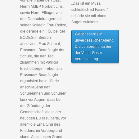
vor allem aber den Gast,
„Das ist ein Muss,
Herrn MdEP Norbert Lins,
schließlich ist Fasnet!“,
sowie Herrn Ellinger von
erklärte sie mit einem
den Donautalrangern mit
Augenzwinkern.
seiner Kollegin Frau Reitze,
die gerade ein FÖJ bei der
Weiterlesen: Ein
BODEG in Beuron
unvergesslicher Abend:
absolviert. Frau Schmal,
Die Juniorenfirma bei
Erasmus+-Beauftragte der
der Vetter Guser
Schule, die den Tag
Veranstaltung
zusammen mit Patricia
Bischofberger - ebenfalls
Erasmus+-Beauftragte -
organisiert hatte, führte
anschließend den
Schülerinnen und Schülern
kurz vor Augen, dass bei
der Gründung der
Gemeinschaft, die in der
heutigen EU resultierte, vor
allem die Erhaltung des
Friedens im Vordergrund
stand. Aus diesem Grund