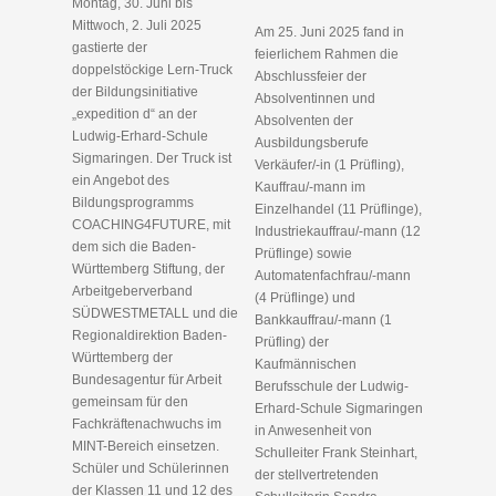
Montag, 30. Juni bis
Mittwoch, 2. Juli 2025
Am 25. Juni 2025 fand in
gastierte der
feierlichem Rahmen die
doppelstöckige Lern-Truck
Abschlussfeier der
der Bildungsinitiative
Absolventinnen und
„expedition d“ an der
Absolventen der
Ludwig-Erhard-Schule
Ausbildungsberufe
Sigmaringen. Der Truck ist
Verkäufer/-in (1 Prüfling),
ein Angebot des
Kauffrau/-mann im
Bildungsprogramms
Einzelhandel (11 Prüflinge),
COACHING4FUTURE, mit
Industriekauffrau/-mann (12
dem sich die Baden-
Prüflinge) sowie
Württemberg Stiftung, der
Automatenfachfrau/-mann
Arbeitgeberverband
(4 Prüflinge) und
SÜDWESTMETALL und die
Bankkauffrau/-mann (1
Regionaldirektion Baden-
Prüfling) der
Württemberg der
Kaufmännischen
Bundesagentur für Arbeit
Berufsschule der Ludwig-
gemeinsam für den
Erhard-Schule Sigmaringen
Fachkräftenachwuchs im
in Anwesenheit von
MINT-Bereich einsetzen.
Schulleiter Frank Steinhart,
Schüler und Schülerinnen
der stellvertretenden
der Klassen 11 und 12 des