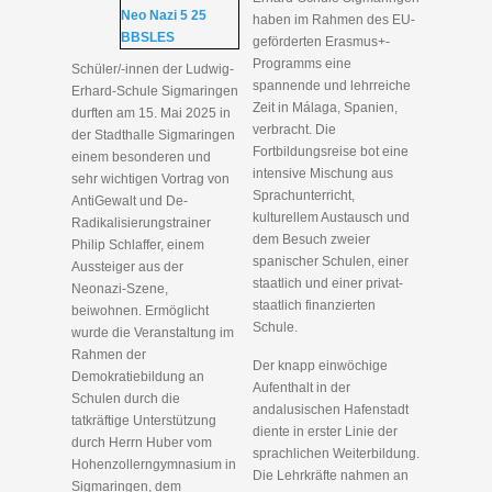
haben im Rahmen des EU-
geförderten Erasmus+-
Programms eine
Schüler/-innen der Ludwig-
spannende und lehrreiche
Erhard-Schule Sigmaringen
Zeit in Málaga, Spanien,
durften am 15. Mai 2025 in
verbracht. Die
der Stadthalle Sigmaringen
Fortbildungsreise bot eine
einem besonderen und
intensive Mischung aus
sehr wichtigen Vortrag von
Sprachunterricht,
AntiGewalt und De-
kulturellem Austausch und
Radikalisierungstrainer
dem Besuch zweier
Philip Schlaffer, einem
spanischer Schulen, einer
Aussteiger aus der
staatlich und einer privat-
Neonazi-Szene,
staatlich finanzierten
beiwohnen. Ermöglicht
Schule.
wurde die Veranstaltung im
Rahmen der
Der knapp einwöchige
Demokratiebildung an
Aufenthalt in der
Schulen durch die
andalusischen Hafenstadt
tatkräftige Unterstützung
diente in erster Linie der
durch Herrn Huber vom
sprachlichen Weiterbildung.
Hohenzollerngymnasium in
Die Lehrkräfte nahmen an
Sigmaringen, dem