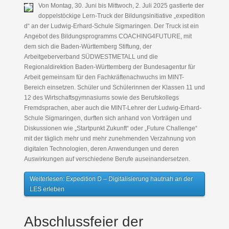
Von Montag, 30. Juni bis Mittwoch, 2. Juli 2025 gastierte der
doppelstöckige Lern-Truck der Bildungsinitiative „expedition
d“ an der Ludwig-Erhard-Schule Sigmaringen. Der Truck ist ein
Angebot des Bildungsprogramms COACHING4FUTURE, mit
dem sich die Baden-Württemberg Stiftung, der
Arbeitgeberverband SÜDWESTMETALL und die
Regionaldirektion Baden-Württemberg der Bundesagentur für
Arbeit gemeinsam für den Fachkräftenachwuchs im MINT-
Bereich einsetzen. Schüler und Schülerinnen der Klassen 11 und
12 des Wirtschaftsgymnasiums sowie des Berufskollegs
Fremdsprachen, aber auch die MINT-Lehrer der Ludwig-Erhard-
Schule Sigmaringen, durften sich anhand von Vorträgen und
Diskussionen wie „Startpunkt Zukunft“ oder „Future Challenge“
mit der täglich mehr und mehr zunehmenden Verzahnung von
digitalen Technologien, deren Anwendungen und deren
Auswirkungen auf verschiedene Berufe auseinandersetzen.
Weiterlesen: Expedition D – Digitalisierung hautnah an der
LES erleben
Abschlussfeier der