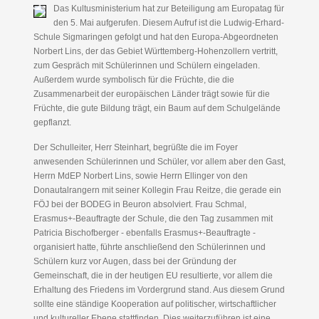
Das Kultusministerium hat zur Beteiligung am Europatag für
den 5. Mai aufgerufen. Diesem Aufruf ist die Ludwig-Erhard-
Schule Sigmaringen gefolgt und hat den Europa-Abgeordneten
Norbert Lins, der das Gebiet Württemberg-Hohenzollern vertritt,
zum Gespräch mit Schülerinnen und Schülern eingeladen.
Außerdem wurde symbolisch für die Früchte, die die
Zusammenarbeit der europäischen Länder trägt sowie für die
Früchte, die gute Bildung trägt, ein Baum auf dem Schulgelände
gepflanzt.
Der Schulleiter, Herr Steinhart, begrüßte die im Foyer
anwesenden Schülerinnen und Schüler, vor allem aber den Gast,
Herrn MdEP Norbert Lins, sowie Herrn Ellinger von den
Donautalrangern mit seiner Kollegin Frau Reitze, die gerade ein
FÖJ bei der BODEG in Beuron absolviert. Frau Schmal,
Erasmus+-Beauftragte der Schule, die den Tag zusammen mit
Patricia Bischofberger - ebenfalls Erasmus+-Beauftragte -
organisiert hatte, führte anschließend den Schülerinnen und
Schülern kurz vor Augen, dass bei der Gründung der
Gemeinschaft, die in der heutigen EU resultierte, vor allem die
Erhaltung des Friedens im Vordergrund stand. Aus diesem Grund
sollte eine ständige Kooperation auf politischer, wirtschaftlicher
und kultureller Ebene stattfinden. Dies weiterzuführen ist eine