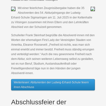
Mit einer feierlichen Zeugnisübergabe haben die 35
Absolventen des 54. Abiturjahrgangs der Ludwig-
Erhard-Schule Sigmaringen am 11. Juli 2025 in der Keltenhalle
zu Vilsingen zusammen mit ihren Eltern und den Lehrkräften
Abschied von der Schulzeit genommen.
Schulleiter Frank Steinhart begrüßte die Absolvent/-innen mit den
Worten der ehemaligen First Lady der Vereinigten Staaten von
Amerika, Eleanor Roosevelt: „Freiheit ist nichts, was man sich
einmal erwirbt und immer besitzt. Freiheit muss ständig errungen
und verteidigt werden.“ Auch die neu gewonnene Freiheit nach
dem Abitur, sich seinen weiteren Lebensweg selbst zu gestalten,
sei es nun Beruf, Studium, Auslandsaufenthalt oder
Freiwilligendienst läge nun in den Händen der jungen
Absolvent/-innen.
Weiterlesen: Abiturienten der Ludwig-Erhard-Schule feiern
ihren Abschluss
Abschlussfeier der